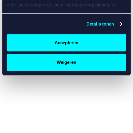
console for more information)
.
over jou en volgen we jouw internetgedrag binnen, en
mogelijk ook buiten onze website aan de hand van unieke
identificatoren, zoals je IP-adres, je Betcity-account
Details tonen
nummer, informatie over je browser, je apparaat of je
besturingssysteem. Wij bouwen zo jouw persoonlijke
profiel op. Hiermee passen wij onze website en
Accepteren
communicatie aan op jouw voorkeuren. Ook kunnen we
zo gerichte advertenties laten zien op basis van jouw
recente internetgedrag. Specifiek gebruiken wij en onze
Weigeren
partners de data voor de volgende doeleinden:
Advertentie- en contentmeting, inzichten in het publiek
en in productontwikkeling;
Gepersonaliseerde content;
Gepersonaliseerde advertenties;
Sociale media functionaliteit.
Lees hierover meer in
ons
cookiebeleid
en
privacybeleid
.