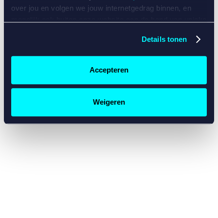
console for more information)
.
over jou en volgen we jouw internetgedrag binnen, en
mogelijk ook buiten onze website aan de hand van unieke
identificatoren, zoals je IP-adres, je Betcity-account
Details tonen
nummer, informatie over je browser, je apparaat of je
besturingssysteem. Wij bouwen zo jouw persoonlijke
profiel op. Hiermee passen wij onze website en
Accepteren
communicatie aan op jouw voorkeuren. Ook kunnen we
zo gerichte advertenties laten zien op basis van jouw
recente internetgedrag. Specifiek gebruiken wij en onze
Weigeren
partners de data voor de volgende doeleinden:
Advertentie- en contentmeting, inzichten in het publiek
en in productontwikkeling;
Gepersonaliseerde content;
Gepersonaliseerde advertenties;
Sociale media functionaliteit.
Lees hierover meer in
ons
cookiebeleid
en
privacybeleid
.