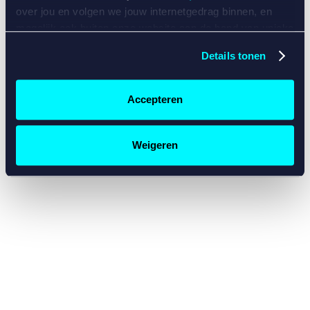
console for more information)
.
over jou en volgen we jouw internetgedrag binnen, en
mogelijk ook buiten onze website aan de hand van unieke
identificatoren, zoals je IP-adres, je Betcity-account
Details tonen
nummer, informatie over je browser, je apparaat of je
besturingssysteem. Wij bouwen zo jouw persoonlijke
profiel op. Hiermee passen wij onze website en
Accepteren
communicatie aan op jouw voorkeuren. Ook kunnen we
zo gerichte advertenties laten zien op basis van jouw
recente internetgedrag. Specifiek gebruiken wij en onze
Weigeren
partners de data voor de volgende doeleinden:
Advertentie- en contentmeting, inzichten in het publiek
en in productontwikkeling;
Gepersonaliseerde content;
Gepersonaliseerde advertenties;
Sociale media functionaliteit.
Lees hierover meer in
ons
cookiebeleid
en
privacybeleid
.