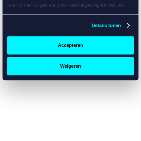
console for more information)
.
over jou en volgen we jouw internetgedrag binnen, en
mogelijk ook buiten onze website aan de hand van unieke
identificatoren, zoals je IP-adres, je Betcity-account
Details tonen
nummer, informatie over je browser, je apparaat of je
besturingssysteem. Wij bouwen zo jouw persoonlijke
profiel op. Hiermee passen wij onze website en
Accepteren
communicatie aan op jouw voorkeuren. Ook kunnen we
zo gerichte advertenties laten zien op basis van jouw
recente internetgedrag. Specifiek gebruiken wij en onze
Weigeren
partners de data voor de volgende doeleinden:
Advertentie- en contentmeting, inzichten in het publiek
en in productontwikkeling;
Gepersonaliseerde content;
Gepersonaliseerde advertenties;
Sociale media functionaliteit.
Lees hierover meer in
ons
cookiebeleid
en
privacybeleid
.