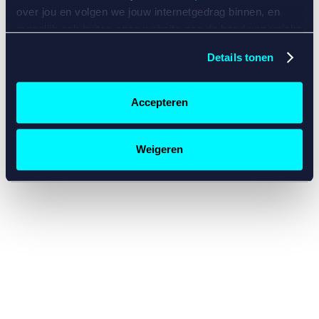
console for more information)
.
over jou en volgen we jouw internetgedrag binnen, en
mogelijk ook buiten onze website aan de hand van unieke
identificatoren, zoals je IP-adres, je Betcity-account
Details tonen
nummer, informatie over je browser, je apparaat of je
besturingssysteem. Wij bouwen zo jouw persoonlijke
profiel op. Hiermee passen wij onze website en
Accepteren
communicatie aan op jouw voorkeuren. Ook kunnen we
zo gerichte advertenties laten zien op basis van jouw
recente internetgedrag. Specifiek gebruiken wij en onze
Weigeren
partners de data voor de volgende doeleinden:
Advertentie- en contentmeting, inzichten in het publiek
en in productontwikkeling;
Gepersonaliseerde content;
Gepersonaliseerde advertenties;
Sociale media functionaliteit.
Lees hierover meer in
ons
cookiebeleid
en
privacybeleid
.