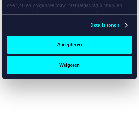
console for more information)
.
over jou en volgen we jouw internetgedrag binnen, en
mogelijk ook buiten onze website aan de hand van unieke
identificatoren, zoals je IP-adres, je Betcity-account
Details tonen
nummer, informatie over je browser, je apparaat of je
besturingssysteem. Wij bouwen zo jouw persoonlijke
profiel op. Hiermee passen wij onze website en
Accepteren
communicatie aan op jouw voorkeuren. Ook kunnen we
zo gerichte advertenties laten zien op basis van jouw
recente internetgedrag. Specifiek gebruiken wij en onze
Weigeren
partners de data voor de volgende doeleinden:
Advertentie- en contentmeting, inzichten in het publiek
en in productontwikkeling;
Gepersonaliseerde content;
Gepersonaliseerde advertenties;
Sociale media functionaliteit.
Lees hierover meer in
ons
cookiebeleid
en
privacybeleid
.