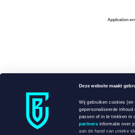
Application er
Deze website maakt gebru
Wij gebruiken cookies (en
gepersonaliseerde inhoud 
passen of in te trekken in 
partners
informatie over j
aan de hand van unieke ide