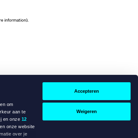
re information)
.
Accepteren
 en om
Weigeren
rkeur aan te
ij en onze
12
ten onze website
matie over je