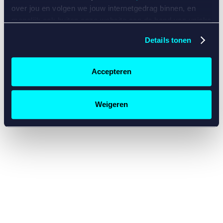
console for more information)
.
over jou en volgen we jouw internetgedrag binnen, en
mogelijk ook buiten onze website aan de hand van unieke
identificatoren, zoals je IP-adres, je Betcity-account
Details tonen
nummer, informatie over je browser, je apparaat of je
besturingssysteem. Wij bouwen zo jouw persoonlijke
profiel op. Hiermee passen wij onze website en
Accepteren
communicatie aan op jouw voorkeuren. Ook kunnen we
zo gerichte advertenties laten zien op basis van jouw
recente internetgedrag. Specifiek gebruiken wij en onze
Weigeren
partners de data voor de volgende doeleinden:
Advertentie- en contentmeting, inzichten in het publiek
en in productontwikkeling;
Gepersonaliseerde content;
Gepersonaliseerde advertenties;
Sociale media functionaliteit.
Lees hierover meer in
ons
cookiebeleid
en
privacybeleid
.