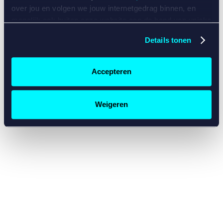
console for more information)
.
over jou en volgen we jouw internetgedrag binnen, en
mogelijk ook buiten onze website aan de hand van unieke
identificatoren, zoals je IP-adres, je Betcity-account
Details tonen
nummer, informatie over je browser, je apparaat of je
besturingssysteem. Wij bouwen zo jouw persoonlijke
profiel op. Hiermee passen wij onze website en
Accepteren
communicatie aan op jouw voorkeuren. Ook kunnen we
zo gerichte advertenties laten zien op basis van jouw
recente internetgedrag. Specifiek gebruiken wij en onze
Weigeren
partners de data voor de volgende doeleinden:
Advertentie- en contentmeting, inzichten in het publiek
en in productontwikkeling;
Gepersonaliseerde content;
Gepersonaliseerde advertenties;
Sociale media functionaliteit.
Lees hierover meer in
ons
cookiebeleid
en
privacybeleid
.