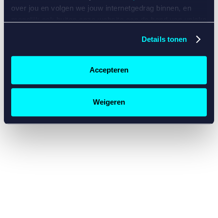
console for more information)
.
over jou en volgen we jouw internetgedrag binnen, en
mogelijk ook buiten onze website aan de hand van unieke
identificatoren, zoals je IP-adres, je Betcity-account
Details tonen
nummer, informatie over je browser, je apparaat of je
besturingssysteem. Wij bouwen zo jouw persoonlijke
profiel op. Hiermee passen wij onze website en
Accepteren
communicatie aan op jouw voorkeuren. Ook kunnen we
zo gerichte advertenties laten zien op basis van jouw
recente internetgedrag. Specifiek gebruiken wij en onze
Weigeren
partners de data voor de volgende doeleinden:
Advertentie- en contentmeting, inzichten in het publiek
en in productontwikkeling;
Gepersonaliseerde content;
Gepersonaliseerde advertenties;
Sociale media functionaliteit.
Lees hierover meer in
ons
cookiebeleid
en
privacybeleid
.