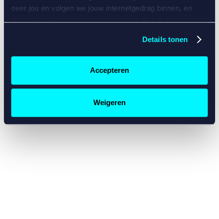
console for more information)
.
over jou en volgen we jouw internetgedrag binnen, en
mogelijk ook buiten onze website aan de hand van unieke
identificatoren, zoals je IP-adres, je Betcity-account
Details tonen
nummer, informatie over je browser, je apparaat of je
besturingssysteem. Wij bouwen zo jouw persoonlijke
profiel op. Hiermee passen wij onze website en
Accepteren
communicatie aan op jouw voorkeuren. Ook kunnen we
zo gerichte advertenties laten zien op basis van jouw
recente internetgedrag. Specifiek gebruiken wij en onze
Weigeren
partners de data voor de volgende doeleinden:
Advertentie- en contentmeting, inzichten in het publiek
en in productontwikkeling;
Gepersonaliseerde content;
Gepersonaliseerde advertenties;
Sociale media functionaliteit.
Lees hierover meer in
ons
cookiebeleid
en
privacybeleid
.