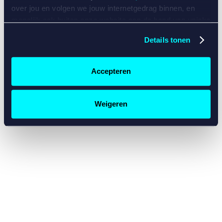
console for more information)
.
over jou en volgen we jouw internetgedrag binnen, en
mogelijk ook buiten onze website aan de hand van unieke
identificatoren, zoals je IP-adres, je Betcity-account
Details tonen
nummer, informatie over je browser, je apparaat of je
besturingssysteem. Wij bouwen zo jouw persoonlijke
profiel op. Hiermee passen wij onze website en
Accepteren
communicatie aan op jouw voorkeuren. Ook kunnen we
zo gerichte advertenties laten zien op basis van jouw
recente internetgedrag. Specifiek gebruiken wij en onze
Weigeren
partners de data voor de volgende doeleinden:
Advertentie- en contentmeting, inzichten in het publiek
en in productontwikkeling;
Gepersonaliseerde content;
Gepersonaliseerde advertenties;
Sociale media functionaliteit.
Lees hierover meer in
ons
cookiebeleid
en
privacybeleid
.