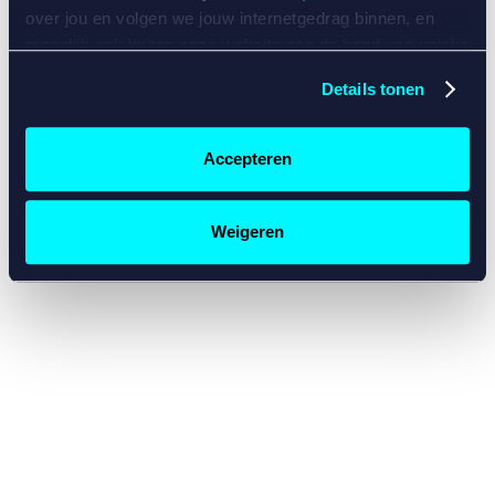
console for more information)
.
over jou en volgen we jouw internetgedrag binnen, en
mogelijk ook buiten onze website aan de hand van unieke
identificatoren, zoals je IP-adres, je Betcity-account
Details tonen
nummer, informatie over je browser, je apparaat of je
besturingssysteem. Wij bouwen zo jouw persoonlijke
profiel op. Hiermee passen wij onze website en
Accepteren
communicatie aan op jouw voorkeuren. Ook kunnen we
zo gerichte advertenties laten zien op basis van jouw
recente internetgedrag. Specifiek gebruiken wij en onze
Weigeren
partners de data voor de volgende doeleinden:
Advertentie- en contentmeting, inzichten in het publiek
en in productontwikkeling;
Gepersonaliseerde content;
Gepersonaliseerde advertenties;
Sociale media functionaliteit.
Lees hierover meer in
ons
cookiebeleid
en
privacybeleid
.