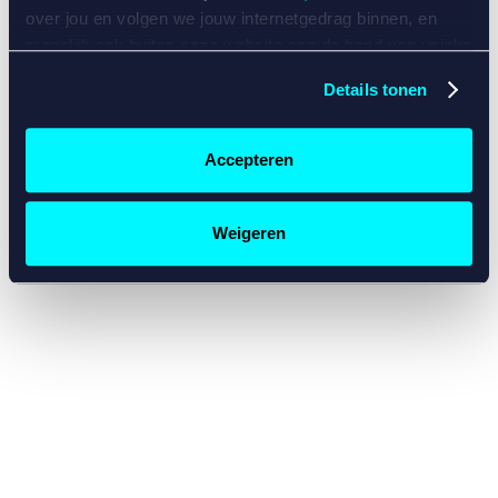
console for more information)
.
over jou en volgen we jouw internetgedrag binnen, en
mogelijk ook buiten onze website aan de hand van unieke
identificatoren, zoals je IP-adres, je Betcity-account
Details tonen
nummer, informatie over je browser, je apparaat of je
besturingssysteem. Wij bouwen zo jouw persoonlijke
profiel op. Hiermee passen wij onze website en
Accepteren
communicatie aan op jouw voorkeuren. Ook kunnen we
zo gerichte advertenties laten zien op basis van jouw
recente internetgedrag. Specifiek gebruiken wij en onze
Weigeren
partners de data voor de volgende doeleinden:
Advertentie- en contentmeting, inzichten in het publiek
en in productontwikkeling;
Gepersonaliseerde content;
Gepersonaliseerde advertenties;
Sociale media functionaliteit.
Lees hierover meer in
ons
cookiebeleid
en
privacybeleid
.