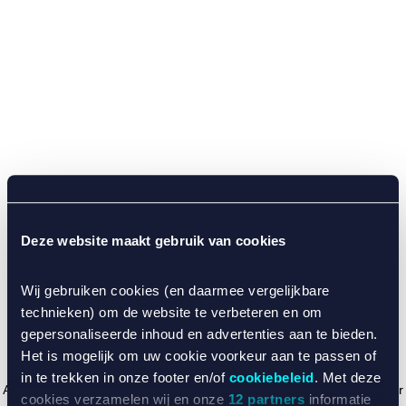
Deze website maakt gebruik van cookies
Wij gebruiken cookies (en daarmee vergelijkbare
technieken) om de website te verbeteren en om
gepersonaliseerde inhoud en advertenties aan te bieden.
Het is mogelijk om uw cookie voorkeur aan te passen of
in te trekken in onze footer en/of
cookiebeleid
. Met deze
Application error: a client-side exception has occurred (see the browser
cookies verzamelen wij en onze
12 partners
informatie