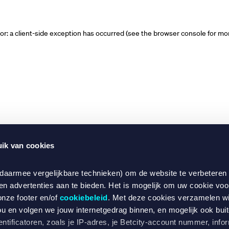
ror: a client-side exception has occurred (see the browser console for mo
ik van cookies
 daarmee vergelijkbare technieken) om de website te verbeteren
en advertenties aan te bieden. Het is mogelijk om uw cookie voo
onze footer en/of
cookiebeleid
. Met deze cookies verzamelen w
ou en volgen we jouw internetgedrag binnen, en mogelijk ook bui
ntificatoren, zoals je IP-adres, je Betcity-account nummer, infor