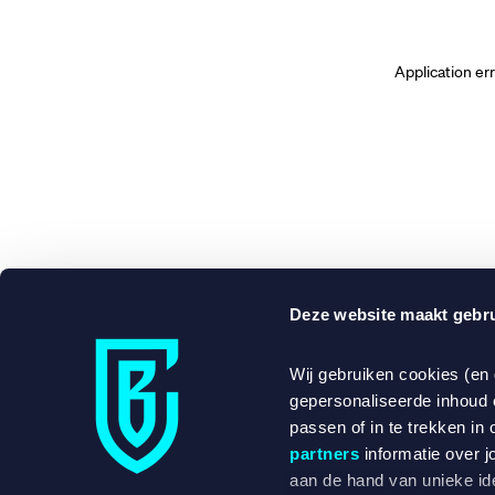
Application er
Deze website maakt gebru
Wij gebruiken cookies (en
gepersonaliseerde inhoud 
passen of in te trekken in 
partners
informatie over j
aan de hand van unieke ide