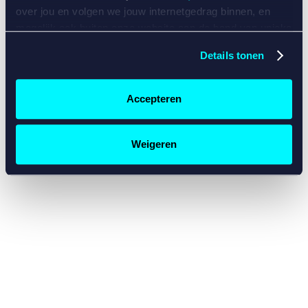
console for more information)
.
over jou en volgen we jouw internetgedrag binnen, en
mogelijk ook buiten onze website aan de hand van unieke
identificatoren, zoals je IP-adres, je Betcity-account
Details tonen
nummer, informatie over je browser, je apparaat of je
besturingssysteem. Wij bouwen zo jouw persoonlijke
profiel op. Hiermee passen wij onze website en
Accepteren
communicatie aan op jouw voorkeuren. Ook kunnen we
zo gerichte advertenties laten zien op basis van jouw
recente internetgedrag. Specifiek gebruiken wij en onze
Weigeren
partners de data voor de volgende doeleinden:
Advertentie- en contentmeting, inzichten in het publiek
en in productontwikkeling;
Gepersonaliseerde content;
Gepersonaliseerde advertenties;
Sociale media functionaliteit.
Lees hierover meer in
ons
cookiebeleid
en
privacybeleid
.