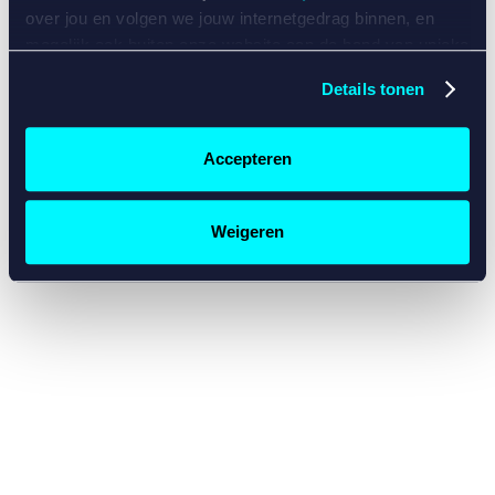
console for more information)
.
over jou en volgen we jouw internetgedrag binnen, en
mogelijk ook buiten onze website aan de hand van unieke
identificatoren, zoals je IP-adres, je Betcity-account
Details tonen
nummer, informatie over je browser, je apparaat of je
besturingssysteem. Wij bouwen zo jouw persoonlijke
profiel op. Hiermee passen wij onze website en
Accepteren
communicatie aan op jouw voorkeuren. Ook kunnen we
zo gerichte advertenties laten zien op basis van jouw
recente internetgedrag. Specifiek gebruiken wij en onze
Weigeren
partners de data voor de volgende doeleinden:
Advertentie- en contentmeting, inzichten in het publiek
en in productontwikkeling;
Gepersonaliseerde content;
Gepersonaliseerde advertenties;
Sociale media functionaliteit.
Lees hierover meer in
ons
cookiebeleid
en
privacybeleid
.