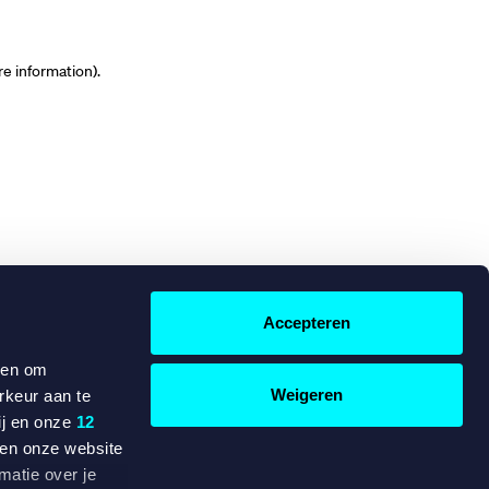
re information)
.
Accepteren
 en om
Weigeren
rkeur aan te
ij en onze
12
ten onze website
matie over je