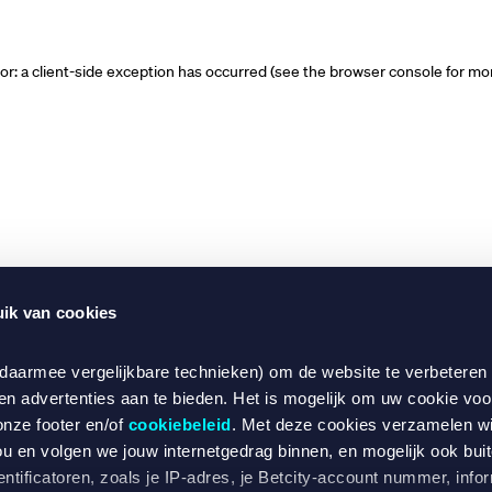
ror: a client-side exception has occurred (see the browser console for mo
ik van cookies
 daarmee vergelijkbare technieken) om de website te verbeteren
en advertenties aan te bieden. Het is mogelijk om uw cookie voo
onze footer en/of
cookiebeleid
. Met deze cookies verzamelen w
ou en volgen we jouw internetgedrag binnen, en mogelijk ook bui
ntificatoren, zoals je IP-adres, je Betcity-account nummer, infor