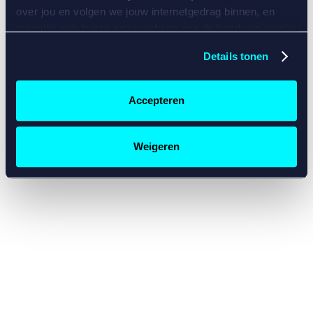
console for more information)
.
over jou en volgen we jouw internetgedrag binnen, en
mogelijk ook buiten onze website aan de hand van unieke
identificatoren, zoals je IP-adres, je Betcity-account
Details tonen
nummer, informatie over je browser, je apparaat of je
besturingssysteem. Wij bouwen zo jouw persoonlijke
profiel op. Hiermee passen wij onze website en
Accepteren
communicatie aan op jouw voorkeuren. Ook kunnen we
zo gerichte advertenties laten zien op basis van jouw
recente internetgedrag. Specifiek gebruiken wij en onze
Weigeren
partners de data voor de volgende doeleinden:
Advertentie- en contentmeting, inzichten in het publiek
en in productontwikkeling;
Gepersonaliseerde content;
Gepersonaliseerde advertenties;
Sociale media functionaliteit.
Lees hierover meer in
ons
cookiebeleid
en
privacybeleid
.