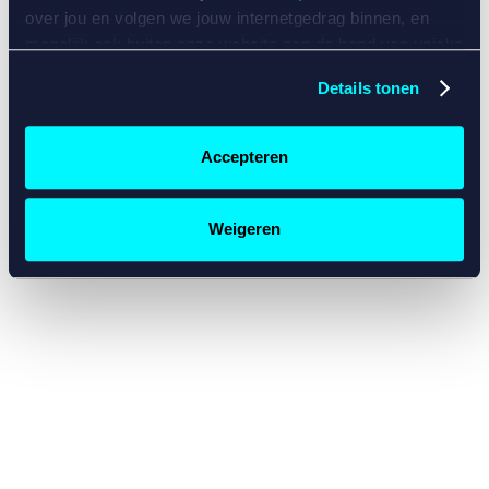
console for more information)
.
over jou en volgen we jouw internetgedrag binnen, en
mogelijk ook buiten onze website aan de hand van unieke
identificatoren, zoals je IP-adres, je Betcity-account
Details tonen
nummer, informatie over je browser, je apparaat of je
besturingssysteem. Wij bouwen zo jouw persoonlijke
profiel op. Hiermee passen wij onze website en
Accepteren
communicatie aan op jouw voorkeuren. Ook kunnen we
zo gerichte advertenties laten zien op basis van jouw
recente internetgedrag. Specifiek gebruiken wij en onze
Weigeren
partners de data voor de volgende doeleinden:
Advertentie- en contentmeting, inzichten in het publiek
en in productontwikkeling;
Gepersonaliseerde content;
Gepersonaliseerde advertenties;
Sociale media functionaliteit.
Lees hierover meer in
ons
cookiebeleid
en
privacybeleid
.