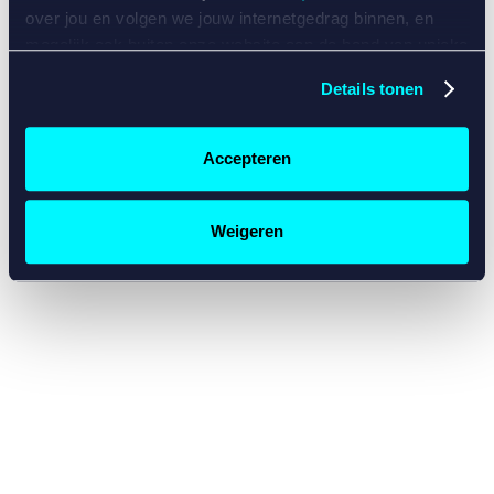
console for more information)
.
over jou en volgen we jouw internetgedrag binnen, en
mogelijk ook buiten onze website aan de hand van unieke
identificatoren, zoals je IP-adres, je Betcity-account
Details tonen
nummer, informatie over je browser, je apparaat of je
besturingssysteem. Wij bouwen zo jouw persoonlijke
profiel op. Hiermee passen wij onze website en
Accepteren
communicatie aan op jouw voorkeuren. Ook kunnen we
zo gerichte advertenties laten zien op basis van jouw
recente internetgedrag. Specifiek gebruiken wij en onze
Weigeren
partners de data voor de volgende doeleinden:
Advertentie- en contentmeting, inzichten in het publiek
en in productontwikkeling;
Gepersonaliseerde content;
Gepersonaliseerde advertenties;
Sociale media functionaliteit.
Lees hierover meer in
ons
cookiebeleid
en
privacybeleid
.