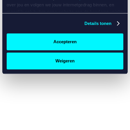
console for more information)
.
over jou en volgen we jouw internetgedrag binnen, en
mogelijk ook buiten onze website aan de hand van unieke
identificatoren, zoals je IP-adres, je Betcity-account
Details tonen
nummer, informatie over je browser, je apparaat of je
besturingssysteem. Wij bouwen zo jouw persoonlijke
profiel op. Hiermee passen wij onze website en
Accepteren
communicatie aan op jouw voorkeuren. Ook kunnen we
zo gerichte advertenties laten zien op basis van jouw
recente internetgedrag. Specifiek gebruiken wij en onze
Weigeren
partners de data voor de volgende doeleinden:
Advertentie- en contentmeting, inzichten in het publiek
en in productontwikkeling;
Gepersonaliseerde content;
Gepersonaliseerde advertenties;
Sociale media functionaliteit.
Lees hierover meer in
ons
cookiebeleid
en
privacybeleid
.