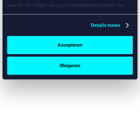
console for more information)
.
over jou en volgen we jouw internetgedrag binnen, en
mogelijk ook buiten onze website aan de hand van unieke
identificatoren, zoals je IP-adres, je Betcity-account
Details tonen
nummer, informatie over je browser, je apparaat of je
besturingssysteem. Wij bouwen zo jouw persoonlijke
profiel op. Hiermee passen wij onze website en
Accepteren
communicatie aan op jouw voorkeuren. Ook kunnen we
zo gerichte advertenties laten zien op basis van jouw
recente internetgedrag. Specifiek gebruiken wij en onze
Weigeren
partners de data voor de volgende doeleinden:
Advertentie- en contentmeting, inzichten in het publiek
en in productontwikkeling;
Gepersonaliseerde content;
Gepersonaliseerde advertenties;
Sociale media functionaliteit.
Lees hierover meer in
ons
cookiebeleid
en
privacybeleid
.