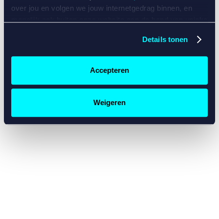
console for more information)
.
over jou en volgen we jouw internetgedrag binnen, en
mogelijk ook buiten onze website aan de hand van unieke
identificatoren, zoals je IP-adres, je Betcity-account
Details tonen
nummer, informatie over je browser, je apparaat of je
besturingssysteem. Wij bouwen zo jouw persoonlijke
profiel op. Hiermee passen wij onze website en
Accepteren
communicatie aan op jouw voorkeuren. Ook kunnen we
zo gerichte advertenties laten zien op basis van jouw
recente internetgedrag. Specifiek gebruiken wij en onze
Weigeren
partners de data voor de volgende doeleinden:
Advertentie- en contentmeting, inzichten in het publiek
en in productontwikkeling;
Gepersonaliseerde content;
Gepersonaliseerde advertenties;
Sociale media functionaliteit.
Lees hierover meer in
ons
cookiebeleid
en
privacybeleid
.