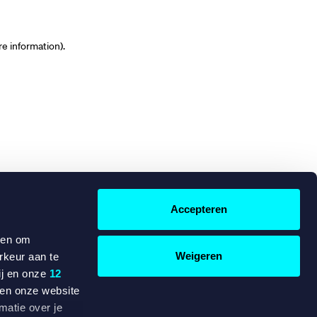
re information)
.
Accepteren
 en om
Weigeren
rkeur aan te
ij en onze
12
ten onze website
matie over je