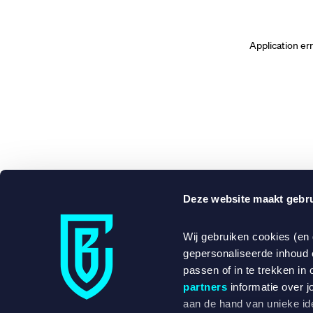
Application er
Deze website maakt gebru
Wij gebruiken cookies (en
gepersonaliseerde inhoud 
passen of in te trekken in 
partners
informatie over j
aan de hand van unieke ide