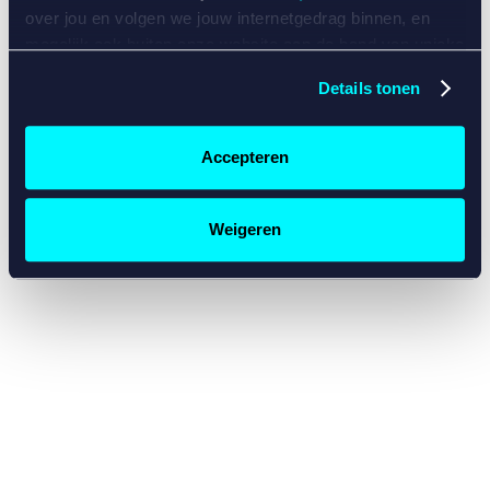
console for more information)
.
over jou en volgen we jouw internetgedrag binnen, en
mogelijk ook buiten onze website aan de hand van unieke
identificatoren, zoals je IP-adres, je Betcity-account
Details tonen
nummer, informatie over je browser, je apparaat of je
besturingssysteem. Wij bouwen zo jouw persoonlijke
profiel op. Hiermee passen wij onze website en
Accepteren
communicatie aan op jouw voorkeuren. Ook kunnen we
zo gerichte advertenties laten zien op basis van jouw
recente internetgedrag. Specifiek gebruiken wij en onze
Weigeren
partners de data voor de volgende doeleinden:
Advertentie- en contentmeting, inzichten in het publiek
en in productontwikkeling;
Gepersonaliseerde content;
Gepersonaliseerde advertenties;
Sociale media functionaliteit.
Lees hierover meer in
ons
cookiebeleid
en
privacybeleid
.