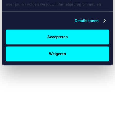
console for more information)
.
over jou en volgen we jouw internetgedrag binnen, en
mogelijk ook buiten onze website aan de hand van unieke
identificatoren, zoals je IP-adres, je Betcity-account
Details tonen
nummer, informatie over je browser, je apparaat of je
besturingssysteem. Wij bouwen zo jouw persoonlijke
profiel op. Hiermee passen wij onze website en
Accepteren
communicatie aan op jouw voorkeuren. Ook kunnen we
zo gerichte advertenties laten zien op basis van jouw
recente internetgedrag. Specifiek gebruiken wij en onze
Weigeren
partners de data voor de volgende doeleinden:
Advertentie- en contentmeting, inzichten in het publiek
en in productontwikkeling;
Gepersonaliseerde content;
Gepersonaliseerde advertenties;
Sociale media functionaliteit.
Lees hierover meer in
ons
cookiebeleid
en
privacybeleid
.