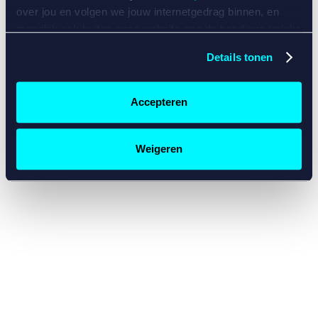
console for more information)
.
over jou en volgen we jouw internetgedrag binnen, en
mogelijk ook buiten onze website aan de hand van unieke
identificatoren, zoals je IP-adres, je Betcity-account
Details tonen
nummer, informatie over je browser, je apparaat of je
besturingssysteem. Wij bouwen zo jouw persoonlijke
profiel op. Hiermee passen wij onze website en
Accepteren
communicatie aan op jouw voorkeuren. Ook kunnen we
zo gerichte advertenties laten zien op basis van jouw
recente internetgedrag. Specifiek gebruiken wij en onze
Weigeren
partners de data voor de volgende doeleinden:
Advertentie- en contentmeting, inzichten in het publiek
en in productontwikkeling;
Gepersonaliseerde content;
Gepersonaliseerde advertenties;
Sociale media functionaliteit.
Lees hierover meer in
ons
cookiebeleid
en
privacybeleid
.