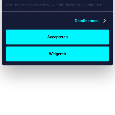
console for more information)
.
over jou en volgen we jouw internetgedrag binnen, en
mogelijk ook buiten onze website aan de hand van unieke
identificatoren, zoals je IP-adres, je Betcity-account
Details tonen
nummer, informatie over je browser, je apparaat of je
besturingssysteem. Wij bouwen zo jouw persoonlijke
profiel op. Hiermee passen wij onze website en
Accepteren
communicatie aan op jouw voorkeuren. Ook kunnen we
zo gerichte advertenties laten zien op basis van jouw
recente internetgedrag. Specifiek gebruiken wij en onze
Weigeren
partners de data voor de volgende doeleinden:
Advertentie- en contentmeting, inzichten in het publiek
en in productontwikkeling;
Gepersonaliseerde content;
Gepersonaliseerde advertenties;
Sociale media functionaliteit.
Lees hierover meer in
ons
cookiebeleid
en
privacybeleid
.