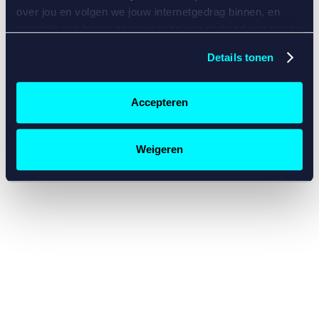
console for more information)
.
over jou en volgen we jouw internetgedrag binnen, en
mogelijk ook buiten onze website aan de hand van unieke
identificatoren, zoals je IP-adres, je Betcity-account
Details tonen
nummer, informatie over je browser, je apparaat of je
besturingssysteem. Wij bouwen zo jouw persoonlijke
profiel op. Hiermee passen wij onze website en
Accepteren
communicatie aan op jouw voorkeuren. Ook kunnen we
zo gerichte advertenties laten zien op basis van jouw
recente internetgedrag. Specifiek gebruiken wij en onze
Weigeren
partners de data voor de volgende doeleinden:
Advertentie- en contentmeting, inzichten in het publiek
en in productontwikkeling;
Gepersonaliseerde content;
Gepersonaliseerde advertenties;
Sociale media functionaliteit.
Lees hierover meer in
ons
cookiebeleid
en
privacybeleid
.