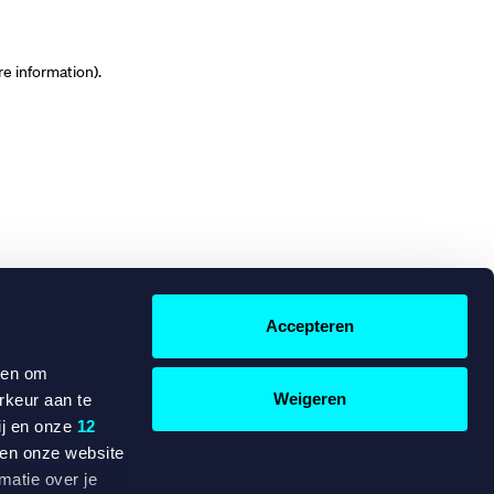
re information)
.
Accepteren
 en om
Weigeren
rkeur aan te
ij en onze
12
ten onze website
matie over je