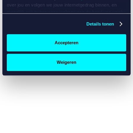
console for more information)
.
over jou en volgen we jouw internetgedrag binnen, en
mogelijk ook buiten onze website aan de hand van unieke
identificatoren, zoals je IP-adres, je Betcity-account
Details tonen
nummer, informatie over je browser, je apparaat of je
besturingssysteem. Wij bouwen zo jouw persoonlijke
profiel op. Hiermee passen wij onze website en
Accepteren
communicatie aan op jouw voorkeuren. Ook kunnen we
zo gerichte advertenties laten zien op basis van jouw
recente internetgedrag. Specifiek gebruiken wij en onze
Weigeren
partners de data voor de volgende doeleinden:
Advertentie- en contentmeting, inzichten in het publiek
en in productontwikkeling;
Gepersonaliseerde content;
Gepersonaliseerde advertenties;
Sociale media functionaliteit.
Lees hierover meer in
ons
cookiebeleid
en
privacybeleid
.