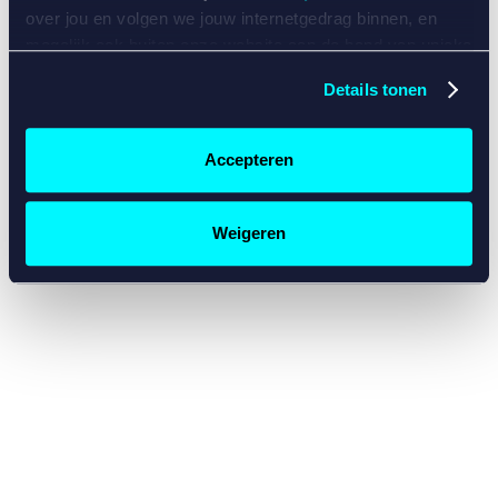
console for more information)
.
over jou en volgen we jouw internetgedrag binnen, en
mogelijk ook buiten onze website aan de hand van unieke
identificatoren, zoals je IP-adres, je Betcity-account
Details tonen
nummer, informatie over je browser, je apparaat of je
besturingssysteem. Wij bouwen zo jouw persoonlijke
profiel op. Hiermee passen wij onze website en
Accepteren
communicatie aan op jouw voorkeuren. Ook kunnen we
zo gerichte advertenties laten zien op basis van jouw
recente internetgedrag. Specifiek gebruiken wij en onze
Weigeren
partners de data voor de volgende doeleinden:
Advertentie- en contentmeting, inzichten in het publiek
en in productontwikkeling;
Gepersonaliseerde content;
Gepersonaliseerde advertenties;
Sociale media functionaliteit.
Lees hierover meer in
ons
cookiebeleid
en
privacybeleid
.