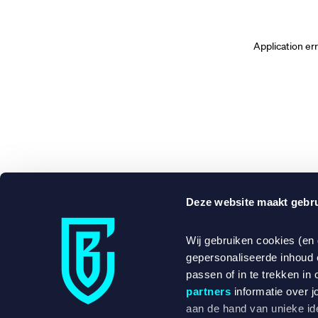
Application er
Deze website maakt gebru
Wij gebruiken cookies (en
gepersonaliseerde inhoud 
passen of in te trekken in 
partners
informatie over j
aan de hand van unieke ide