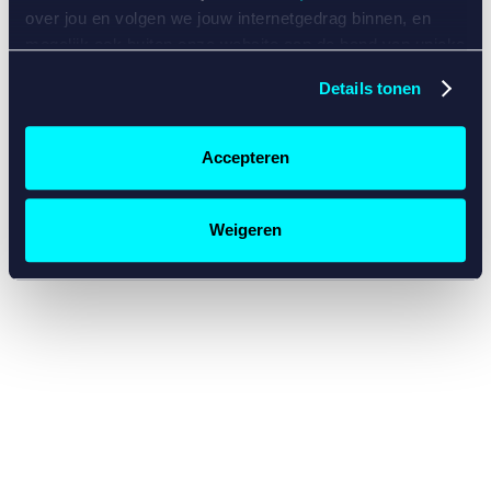
console for more information)
.
over jou en volgen we jouw internetgedrag binnen, en
mogelijk ook buiten onze website aan de hand van unieke
identificatoren, zoals je IP-adres, je Betcity-account
Details tonen
nummer, informatie over je browser, je apparaat of je
besturingssysteem. Wij bouwen zo jouw persoonlijke
profiel op. Hiermee passen wij onze website en
Accepteren
communicatie aan op jouw voorkeuren. Ook kunnen we
zo gerichte advertenties laten zien op basis van jouw
recente internetgedrag. Specifiek gebruiken wij en onze
Weigeren
partners de data voor de volgende doeleinden:
Advertentie- en contentmeting, inzichten in het publiek
en in productontwikkeling;
Gepersonaliseerde content;
Gepersonaliseerde advertenties;
Sociale media functionaliteit.
Lees hierover meer in
ons
cookiebeleid
en
privacybeleid
.