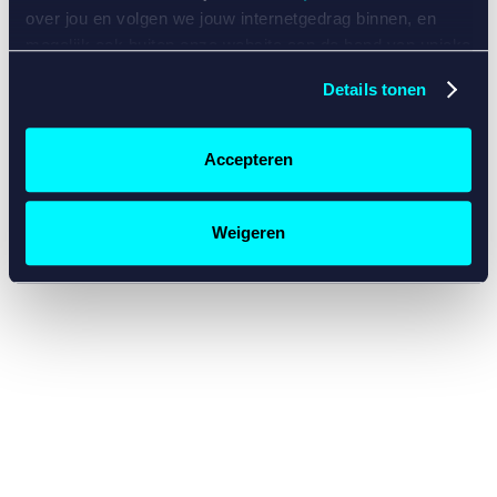
console for more information)
.
over jou en volgen we jouw internetgedrag binnen, en
mogelijk ook buiten onze website aan de hand van unieke
identificatoren, zoals je IP-adres, je Betcity-account
Details tonen
nummer, informatie over je browser, je apparaat of je
besturingssysteem. Wij bouwen zo jouw persoonlijke
profiel op. Hiermee passen wij onze website en
Accepteren
communicatie aan op jouw voorkeuren. Ook kunnen we
zo gerichte advertenties laten zien op basis van jouw
recente internetgedrag. Specifiek gebruiken wij en onze
Weigeren
partners de data voor de volgende doeleinden:
Advertentie- en contentmeting, inzichten in het publiek
en in productontwikkeling;
Gepersonaliseerde content;
Gepersonaliseerde advertenties;
Sociale media functionaliteit.
Lees hierover meer in
ons
cookiebeleid
en
privacybeleid
.