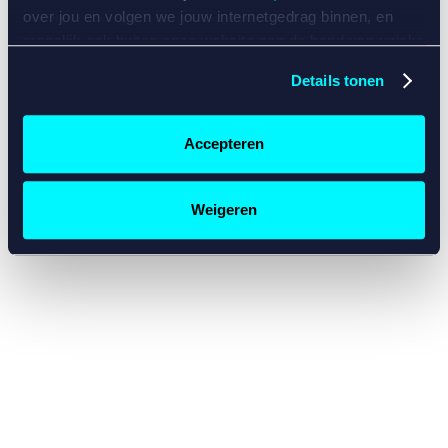
console for more information)
.
over jou en volgen we jouw internetgedrag binnen, en
mogelijk ook buiten onze website aan de hand van unieke
identificatoren, zoals je IP-adres, je Betcity-account
Details tonen
nummer, informatie over je browser, je apparaat of je
besturingssysteem. Wij bouwen zo jouw persoonlijke
profiel op. Hiermee passen wij onze website en
Accepteren
communicatie aan op jouw voorkeuren. Ook kunnen we
zo gerichte advertenties laten zien op basis van jouw
recente internetgedrag. Specifiek gebruiken wij en onze
Weigeren
partners de data voor de volgende doeleinden:
Advertentie- en contentmeting, inzichten in het publiek
en in productontwikkeling;
Gepersonaliseerde content;
Gepersonaliseerde advertenties;
Sociale media functionaliteit.
Lees hierover meer in
ons
cookiebeleid
en
privacybeleid
.