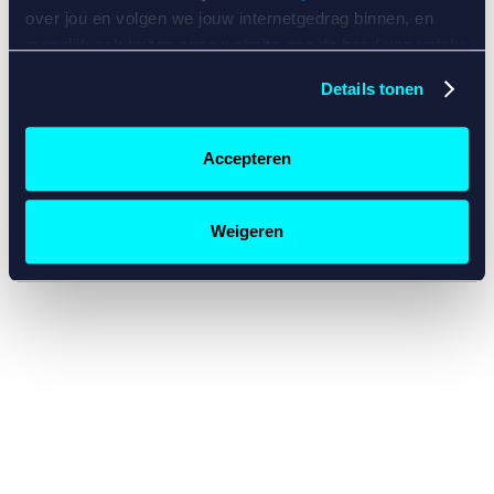
console for more information)
.
over jou en volgen we jouw internetgedrag binnen, en
mogelijk ook buiten onze website aan de hand van unieke
identificatoren, zoals je IP-adres, je Betcity-account
Details tonen
nummer, informatie over je browser, je apparaat of je
besturingssysteem. Wij bouwen zo jouw persoonlijke
profiel op. Hiermee passen wij onze website en
Accepteren
communicatie aan op jouw voorkeuren. Ook kunnen we
zo gerichte advertenties laten zien op basis van jouw
recente internetgedrag. Specifiek gebruiken wij en onze
Weigeren
partners de data voor de volgende doeleinden:
Advertentie- en contentmeting, inzichten in het publiek
en in productontwikkeling;
Gepersonaliseerde content;
Gepersonaliseerde advertenties;
Sociale media functionaliteit.
Lees hierover meer in
ons
cookiebeleid
en
privacybeleid
.