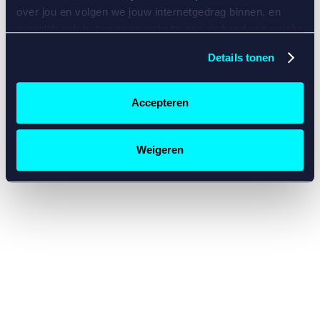
console for more information)
.
over jou en volgen we jouw internetgedrag binnen, en
mogelijk ook buiten onze website aan de hand van unieke
identificatoren, zoals je IP-adres, je Betcity-account
Details tonen
nummer, informatie over je browser, je apparaat of je
besturingssysteem. Wij bouwen zo jouw persoonlijke
profiel op. Hiermee passen wij onze website en
Accepteren
communicatie aan op jouw voorkeuren. Ook kunnen we
zo gerichte advertenties laten zien op basis van jouw
recente internetgedrag. Specifiek gebruiken wij en onze
Weigeren
partners de data voor de volgende doeleinden:
Advertentie- en contentmeting, inzichten in het publiek
en in productontwikkeling;
Gepersonaliseerde content;
Gepersonaliseerde advertenties;
Sociale media functionaliteit.
Lees hierover meer in
ons
cookiebeleid
en
privacybeleid
.