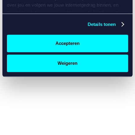
console for more information)
.
over jou en volgen we jouw internetgedrag binnen, en
mogelijk ook buiten onze website aan de hand van unieke
identificatoren, zoals je IP-adres, je Betcity-account
Details tonen
nummer, informatie over je browser, je apparaat of je
besturingssysteem. Wij bouwen zo jouw persoonlijke
profiel op. Hiermee passen wij onze website en
Accepteren
communicatie aan op jouw voorkeuren. Ook kunnen we
zo gerichte advertenties laten zien op basis van jouw
recente internetgedrag. Specifiek gebruiken wij en onze
Weigeren
partners de data voor de volgende doeleinden:
Advertentie- en contentmeting, inzichten in het publiek
en in productontwikkeling;
Gepersonaliseerde content;
Gepersonaliseerde advertenties;
Sociale media functionaliteit.
Lees hierover meer in
ons
cookiebeleid
en
privacybeleid
.