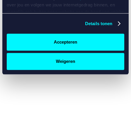
console for more information)
.
over jou en volgen we jouw internetgedrag binnen, en
mogelijk ook buiten onze website aan de hand van unieke
identificatoren, zoals je IP-adres, je Betcity-account
Details tonen
nummer, informatie over je browser, je apparaat of je
besturingssysteem. Wij bouwen zo jouw persoonlijke
profiel op. Hiermee passen wij onze website en
Accepteren
communicatie aan op jouw voorkeuren. Ook kunnen we
zo gerichte advertenties laten zien op basis van jouw
recente internetgedrag. Specifiek gebruiken wij en onze
Weigeren
partners de data voor de volgende doeleinden:
Advertentie- en contentmeting, inzichten in het publiek
en in productontwikkeling;
Gepersonaliseerde content;
Gepersonaliseerde advertenties;
Sociale media functionaliteit.
Lees hierover meer in
ons
cookiebeleid
en
privacybeleid
.