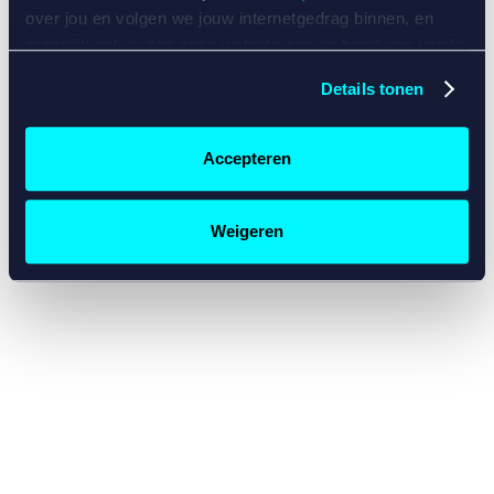
console for more information)
.
over jou en volgen we jouw internetgedrag binnen, en
mogelijk ook buiten onze website aan de hand van unieke
identificatoren, zoals je IP-adres, je Betcity-account
Details tonen
nummer, informatie over je browser, je apparaat of je
besturingssysteem. Wij bouwen zo jouw persoonlijke
profiel op. Hiermee passen wij onze website en
Accepteren
communicatie aan op jouw voorkeuren. Ook kunnen we
zo gerichte advertenties laten zien op basis van jouw
recente internetgedrag. Specifiek gebruiken wij en onze
Weigeren
partners de data voor de volgende doeleinden:
Advertentie- en contentmeting, inzichten in het publiek
en in productontwikkeling;
Gepersonaliseerde content;
Gepersonaliseerde advertenties;
Sociale media functionaliteit.
Lees hierover meer in
ons
cookiebeleid
en
privacybeleid
.