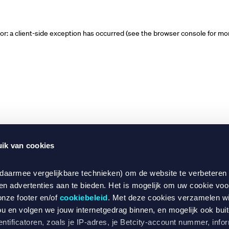
ror: a client-side exception has occurred (see the browser console for mo
ik van cookies
 daarmee vergelijkbare technieken) om de website te verbeteren
en advertenties aan te bieden. Het is mogelijk om uw cookie voo
onze footer en/of
cookiebeleid
. Met deze cookies verzamelen w
ou en volgen we jouw internetgedrag binnen, en mogelijk ook bui
ntificatoren, zoals je IP-adres, je Betcity-account nummer, infor