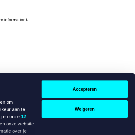
re information)
.
Accepteren
 en om
Weigeren
rkeur aan te
ij en onze
12
ten onze website
matie over je