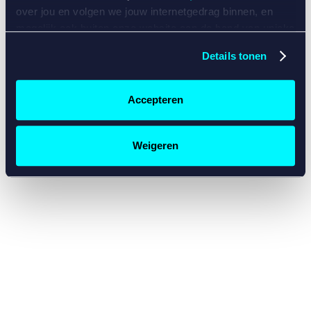
console for more information)
.
over jou en volgen we jouw internetgedrag binnen, en
mogelijk ook buiten onze website aan de hand van unieke
identificatoren, zoals je IP-adres, je Betcity-account
Details tonen
nummer, informatie over je browser, je apparaat of je
besturingssysteem. Wij bouwen zo jouw persoonlijke
profiel op. Hiermee passen wij onze website en
Accepteren
communicatie aan op jouw voorkeuren. Ook kunnen we
zo gerichte advertenties laten zien op basis van jouw
recente internetgedrag. Specifiek gebruiken wij en onze
Weigeren
partners de data voor de volgende doeleinden:
Advertentie- en contentmeting, inzichten in het publiek
en in productontwikkeling;
Gepersonaliseerde content;
Gepersonaliseerde advertenties;
Sociale media functionaliteit.
Lees hierover meer in
ons
cookiebeleid
en
privacybeleid
.