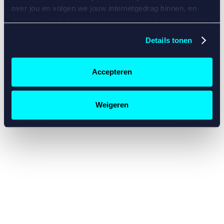
console for more information)
.
over jou en volgen we jouw internetgedrag binnen, en
mogelijk ook buiten onze website aan de hand van unieke
identificatoren, zoals je IP-adres, je Betcity-account
Details tonen
nummer, informatie over je browser, je apparaat of je
besturingssysteem. Wij bouwen zo jouw persoonlijke
profiel op. Hiermee passen wij onze website en
Accepteren
communicatie aan op jouw voorkeuren. Ook kunnen we
zo gerichte advertenties laten zien op basis van jouw
recente internetgedrag. Specifiek gebruiken wij en onze
Weigeren
partners de data voor de volgende doeleinden:
Advertentie- en contentmeting, inzichten in het publiek
en in productontwikkeling;
Gepersonaliseerde content;
Gepersonaliseerde advertenties;
Sociale media functionaliteit.
Lees hierover meer in
ons
cookiebeleid
en
privacybeleid
.