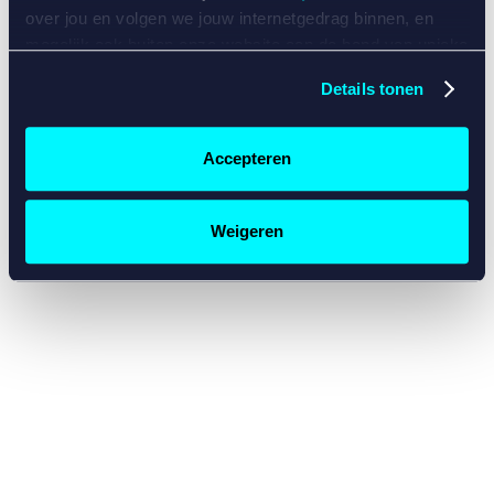
console for more information)
.
over jou en volgen we jouw internetgedrag binnen, en
mogelijk ook buiten onze website aan de hand van unieke
identificatoren, zoals je IP-adres, je Betcity-account
Details tonen
nummer, informatie over je browser, je apparaat of je
besturingssysteem. Wij bouwen zo jouw persoonlijke
profiel op. Hiermee passen wij onze website en
Accepteren
communicatie aan op jouw voorkeuren. Ook kunnen we
zo gerichte advertenties laten zien op basis van jouw
recente internetgedrag. Specifiek gebruiken wij en onze
Weigeren
partners de data voor de volgende doeleinden:
Advertentie- en contentmeting, inzichten in het publiek
en in productontwikkeling;
Gepersonaliseerde content;
Gepersonaliseerde advertenties;
Sociale media functionaliteit.
Lees hierover meer in
ons
cookiebeleid
en
privacybeleid
.