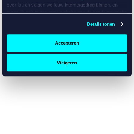
console for more information)
.
over jou en volgen we jouw internetgedrag binnen, en
mogelijk ook buiten onze website aan de hand van unieke
identificatoren, zoals je IP-adres, je Betcity-account
Details tonen
nummer, informatie over je browser, je apparaat of je
besturingssysteem. Wij bouwen zo jouw persoonlijke
profiel op. Hiermee passen wij onze website en
Accepteren
communicatie aan op jouw voorkeuren. Ook kunnen we
zo gerichte advertenties laten zien op basis van jouw
recente internetgedrag. Specifiek gebruiken wij en onze
Weigeren
partners de data voor de volgende doeleinden:
Advertentie- en contentmeting, inzichten in het publiek
en in productontwikkeling;
Gepersonaliseerde content;
Gepersonaliseerde advertenties;
Sociale media functionaliteit.
Lees hierover meer in
ons
cookiebeleid
en
privacybeleid
.