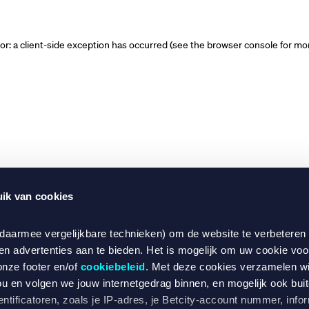
ror: a client-side exception has occurred (see the browser console for mo
ik van cookies
 daarmee vergelijkbare technieken) om de website te verbeteren
en advertenties aan te bieden. Het is mogelijk om uw cookie voo
onze footer en/of
cookiebeleid
. Met deze cookies verzamelen w
ou en volgen we jouw internetgedrag binnen, en mogelijk ook bui
ntificatoren, zoals je IP-adres, je Betcity-account nummer, infor